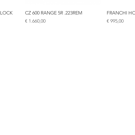
-LOCK
CZ 600 RANGE 5R .223REM
FRANCHI H
Prijs
Prijs
€ 1.660,00
€ 995,00