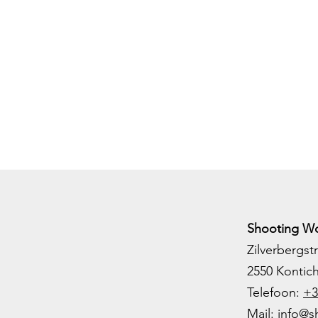
Shooting Wo
Zilverbergstr
2550 Kontic
Telefoon:
+3
M
ail:
info@s