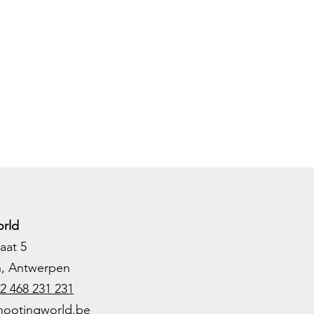
rld
aat 5
h, Antwerpen
2 468 231 231
hootingworld.be