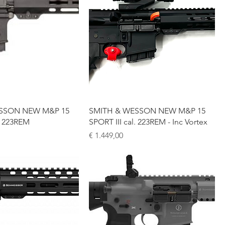
SSON NEW M&P 15
SMITH & WESSON NEW M&P 15
l. 223REM
SPORT III cal. 223REM - Inc Vortex
Prijs
€ 1.449,00