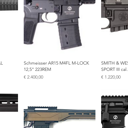
AL
Schmeisser AR15 M4FL M-LOCK
SMITH & WE
12,5" 223REM
SPORT III ca
Prijs
Prijs
€ 2.400,00
€ 1.220,00