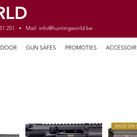
RLD
 251 251 ▪ Mail:
info@huntingworld.be
NDOOR
GUN SAFES
PROMOTIES
ACCESSOIR
BACK ON 