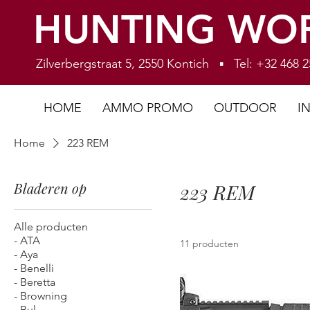
HUNTING WO
Zilverbergstraat 5, 2550 Kontich ▪ Tel: +32 468
HOME
AMMO PROMO
OUTDOOR
I
Home
223 REM
Bladeren op
223 REM
Alle producten
- ATA
11 producten
- Aya
- Benelli
- Beretta
- Browning
- Bul