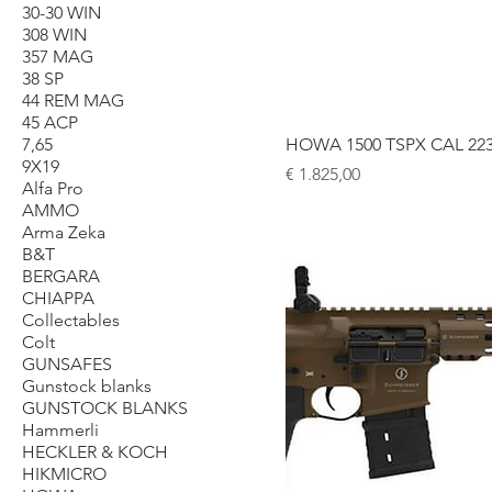
30-30 WIN
308 WIN
357 MAG
38 SP
44 REM MAG
45 ACP
7,65
HOWA 1500 TSPX CAL 22
9X19
Prijs
€ 1.825,00
Alfa Pro
AMMO
Arma Zeka
B&T
BERGARA
CHIAPPA
Collectables
Colt
GUNSAFES
Gunstock blanks
GUNSTOCK BLANKS
Hammerli
HECKLER & KOCH
HIKMICRO