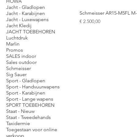
HOWA
Jacht - Gladlopen
Schmeisser AR15-M5FL M
Jacht - Karabijnen
Jacht - Luxewapens
Prijs
€ 2.500,00
Jacht Kledij
JACHT TOEBEHOREN
Luchtdruk
Marlin
Promos
SALES indoor
Sales outdoor
Schmeisser
Sig Sauer
Sport - Gladlopen
Sport - Handvuurwapens
Sport - Karabijnen
Sport - Lange wapens
SPORT TOEBEHOREN
Staat - Nieuw
Staat - Tweedehands
Taxidermie
Toegestaan voor online
verkoop