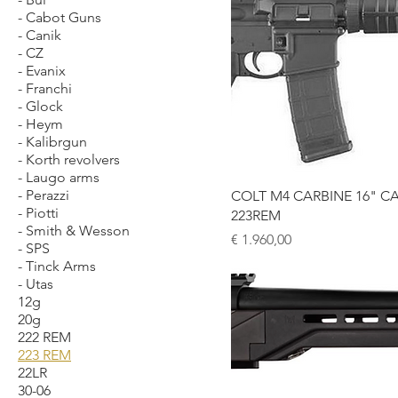
- Cabot Guns
- Canik
- CZ
- Evanix
- Franchi
- Glock
- Heym
- Kalibrgun
- Korth revolvers
- Laugo arms
- Perazzi
COLT M4 CARBINE 16" C
- Piotti
223REM
- Smith & Wesson
Prijs
€ 1.960,00
- SPS
- Tinck Arms
- Utas
12g
20g
222 REM
223 REM
22LR
30-06