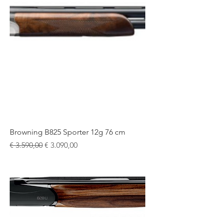
Browning B825 Sporter 12g 76 cm
Normale prijs
Verkoopprijs
€ 3.590,00
€ 3.090,00