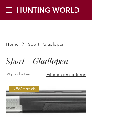
HUNTING WORLD
Zilverbergstraat 5, 2550 Kontich ▪
Home
Sport - Gladlopen
Tel:
+32 468 251 251
▪ Mail:
info@huntingworld.be
Sport - Gladlopen
34 producten
Filteren en sorteren
NEW Arrivals