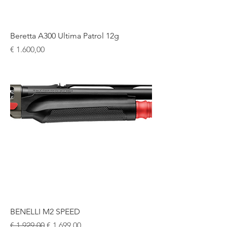
Beretta A300 Ultima Patrol 12g
Prijs
€ 1.600,00
BENELLI M2 SPEED
Normale prijs
Verkoopprijs
€ 1.929,00
€ 1.699,00