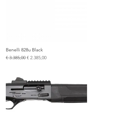
Benelli 828u Black
Normale prijs
Verkoopprijs
€ 3.385,00
€ 2.385,00