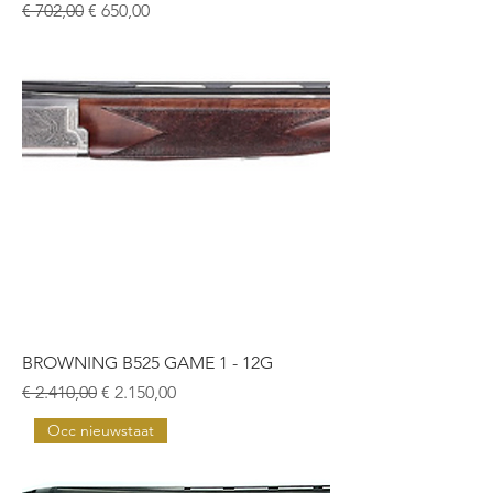
Normale prijs
Verkoopprijs
€ 702,00
€ 650,00
BROWNING B525 GAME 1 - 12G
Normale prijs
Verkoopprijs
€ 2.410,00
€ 2.150,00
Occ nieuwstaat