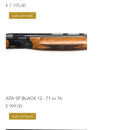
Prijs
€ 1.195,00
just arrived
ATA SP BLACK 12 - 71 or 76
Prijs
€ 999,00
just arrived