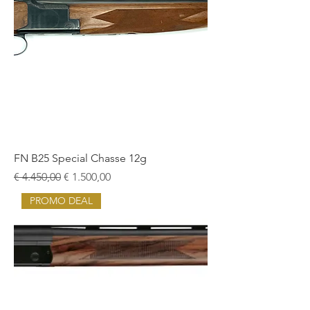
FN B25 Special Chasse 12g
Normale prijs
Verkoopprijs
€ 4.450,00
€ 1.500,00
PROMO DEAL