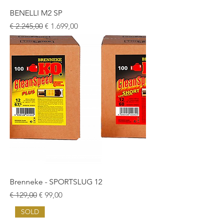
BENELLI M2 SP
Normale prijs
Verkoopprijs
€ 2.245,00
€ 1.699,00
Brenneke - SPORTSLUG 12
Normale prijs
Verkoopprijs
€ 129,00
€ 99,00
SOLD