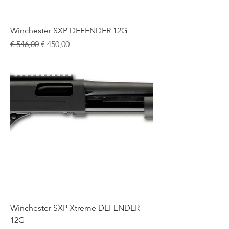
Winchester SXP DEFENDER 12G
Normale prijs
Verkoopprijs
€ 546,00
€ 450,00
Winchester SXP Xtreme DEFENDER
12G