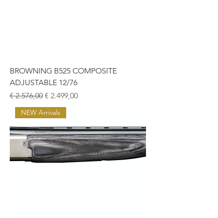
BROWNING B525 COMPOSITE
ADJUSTABLE 12/76
Normale prijs
Verkoopprijs
€ 2.576,00
€ 2.499,00
NEW Arrivals