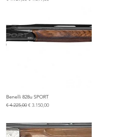
Benelli 828u SPORT
Normale prijs
Verkoopprijs
€ 4.225,00
€ 3.150,00