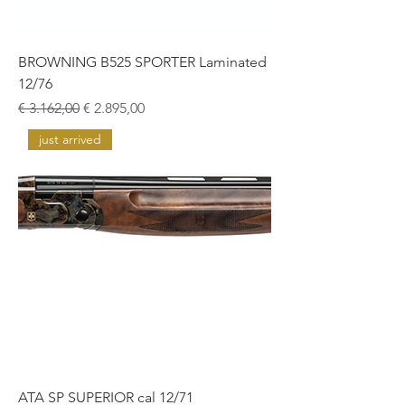
BROWNING B525 SPORTER Laminated
12/76
Normale prijs
Verkoopprijs
€ 3.162,00
€ 2.895,00
just arrived
ATA SP SUPERIOR cal 12/71