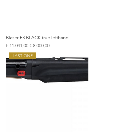
Blaser F3 BLACK true lefthand
Normale prijs
Verkoopprijs
€ 11.041,00
€ 8.000,00
LAST ONE