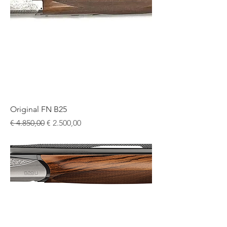
Original FN B25
Normale prijs
Verkoopprijs
€ 4.850,00
€ 2.500,00