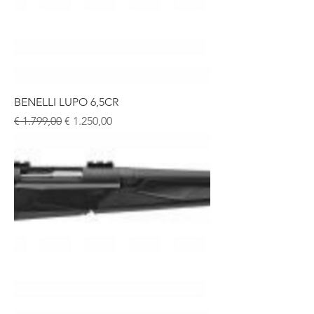
BENELLI LUPO 6,5CR
Normale prijs
Verkoopprijs
€ 1.799,00
€ 1.250,00