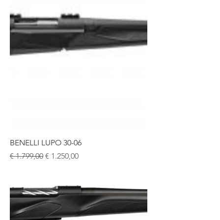
BENELLI LUPO 30-06
Normale prijs
Verkoopprijs
€ 1.799,00
€ 1.250,00