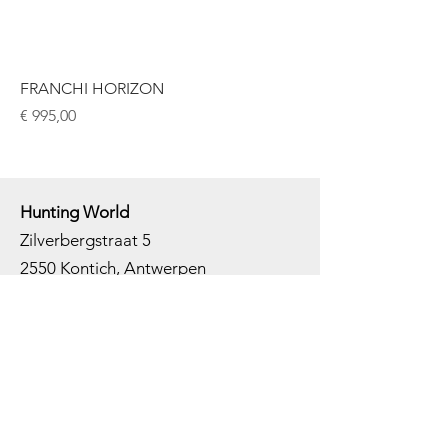
FRANCHI HORIZON
Prijs
€ 995,00
Hunting World
Zilverbergstraat 5
2550 Kontich, Antwerpen
Telefoon:
+32 468 251 251
M
ail:
info@huntingworld.be
Openingsuren winkel
Maandag: Gesloten
Dinsdag: Op afspraak