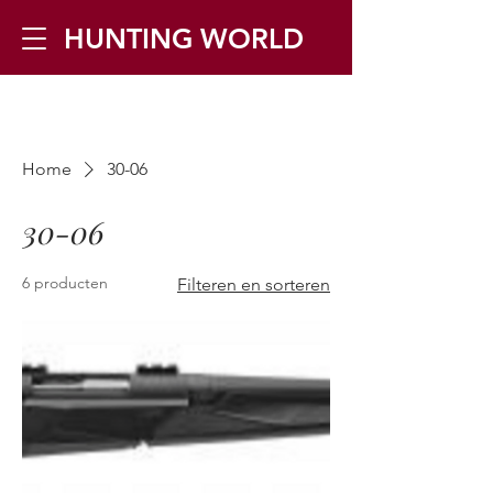
HUNTING WORLD
Zilverbergstraat 5, 2550 Kontich ▪
Home
30-06
Tel:
+32 468 251 251
▪ Mail:
info@huntingworld.be
30-06
6 producten
Filteren en sorteren