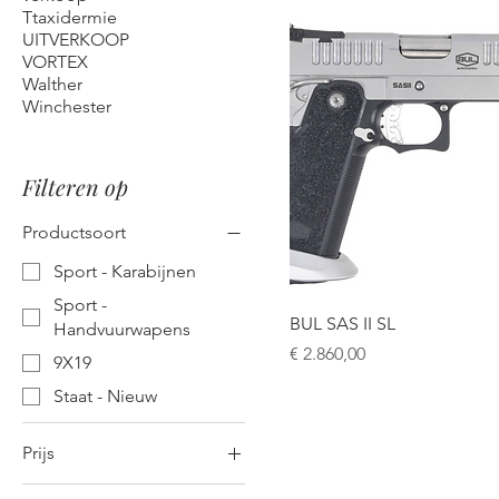
Ttaxidermie
UITVERKOOP
VORTEX
Walther
Winchester
Filteren op
Productsoort
Sport - Karabijnen
Sport -
BUL SAS II SL
Handvuurwapens
Prijs
€ 2.860,00
9X19
Staat - Nieuw
Prijs