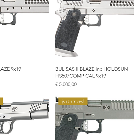
LAZE 9x19
BUL SAS II BLAZE inc HOLOSUN
HS507COMP CAL 9x19
Prijs
€ 5.000,00
just arrived