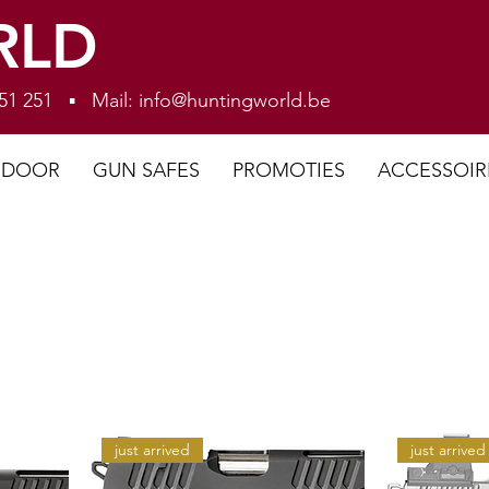
RLD
 251 251 ▪ Mail:
info@huntingworld.be
NDOOR
GUN SAFES
PROMOTIES
ACCESSOIR
just arrived
just arrived