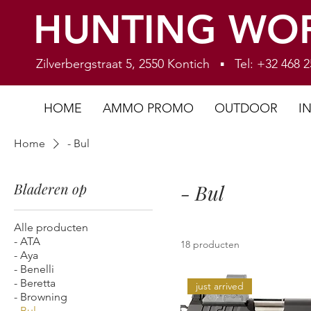
HUNTING WO
Zilverbergstraat 5, 2550 Kontich ▪ Tel: +32 468
HOME
AMMO PROMO
OUTDOOR
I
Home
- Bul
Bladeren op
- Bul
Alle producten
- ATA
18 producten
- Aya
- Benelli
- Beretta
just arrived
- Browning
- Bul