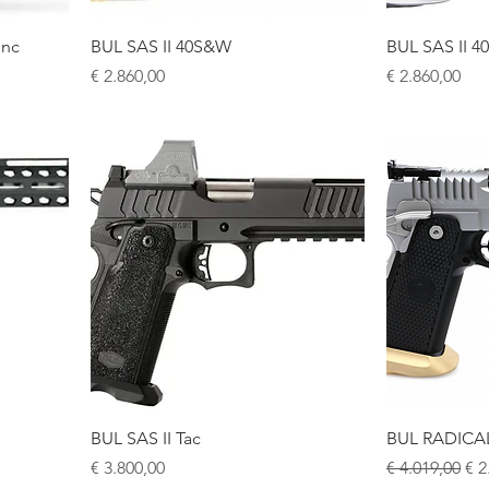
inc
BUL SAS II 40S&W
BUL SAS II 
Prijs
Prijs
€ 2.860,00
€ 2.860,00
BUL SAS II Tac
BUL RADICAL
Prijs
Normale prij
Ver
€ 3.800,00
€ 4.019,00
€ 2