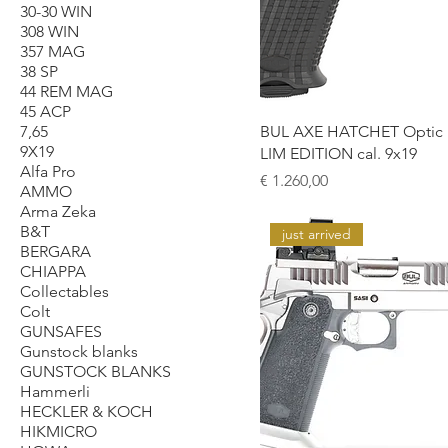
30-30 WIN
308 WIN
357 MAG
38 SP
44 REM MAG
45 ACP
7,65
BUL AXE HATCHET Optic 
9X19
LIM EDITION cal. 9x19
Alfa Pro
Prijs
€ 1.260,00
AMMO
Arma Zeka
B&T
just arrived
BERGARA
CHIAPPA
Collectables
Colt
GUNSAFES
Gunstock blanks
GUNSTOCK BLANKS
Hammerli
HECKLER & KOCH
HIKMICRO