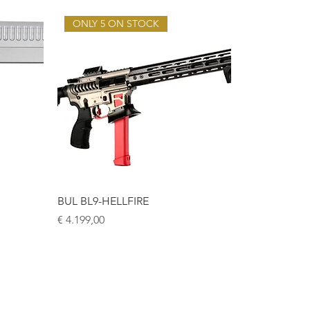
ONLY 5 ON STOCK
BUL BL9-HELLFIRE
Prijs
€ 4.199,00