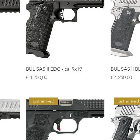
BUL SAS II EDC - cal 9x19
BUL SAS II B
Prijs
Prijs
€ 4.250,00
€ 4.250,00
just arrived
just arrived