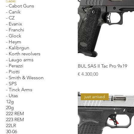
- Cabot Guns
- Canik
- CZ
- Evanix
- Franchi
- Glock
- Heym
- Kalibrgun
- Korth revolvers
- Laugo arms
- Perazzi
BUL SAS II Tac Pro 9x19
- Piotti
Prijs
€ 4.300,00
- Smith & Wesson
- SPS
- Tinck Arms
- Utas
just arrived
12g
20g
222 REM
223 REM
22LR
30-06