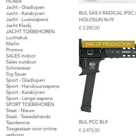
HOWA
Jacht - Gladlopen
BUL SAS II RADICAL IPSC 
Jacht - Karabijnen
Jacht - Luxewapens
HOLOSUN 9x19
Jacht Kledij
Prijs
€ 5.280,00
JACHT TOEBEHOREN
Luchtdruk
Marlin
END OF PRODUCTION
Promos
SALES indoor
Sales outdoor
Schmeisser
Sig Sauer
Sport - Gladlopen
Sport - Handvuurwapens
Sport - Karabijnen
Sport - Lange wapens
SPORT TOEBEHOREN
Staat - Nieuw
Staat - Tweedehands
BUL PCC BL9
Taxidermie
Toegestaan voor online
Prijs
€ 2.475,00
verkoop