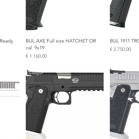
Ready
BUL AXE Full size HATCHET OR
BUL 1911 TR
cal. 9x19
Prijs
€ 2.750,00
Prijs
€ 1.160,00