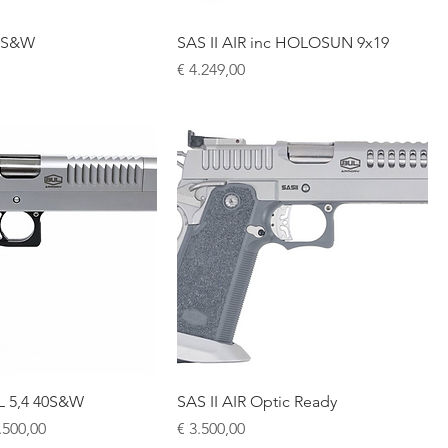
40S&W
SAS II AIR inc HOLOSUN 9x19
Prijs
€ 4.249,00
 5,4 40S&W
SAS II AIR Optic Ready
s
koopprijs
Prijs
.500,00
€ 3.500,00