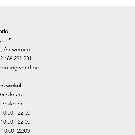
rld
aat 5
h, Antwerpen
2 468 231 231
hootingworld.be
n winkel
Gesloten
Gesloten
0:00 - 22:00
10:00 - 22
:00
0:00 -22
:00