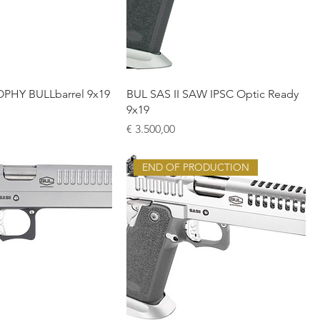
OPHY BULLbarrel 9x19
BUL SAS II SAW IPSC Optic Ready
9x19
Prijs
€ 3.500,00
END OF PRODUCTION